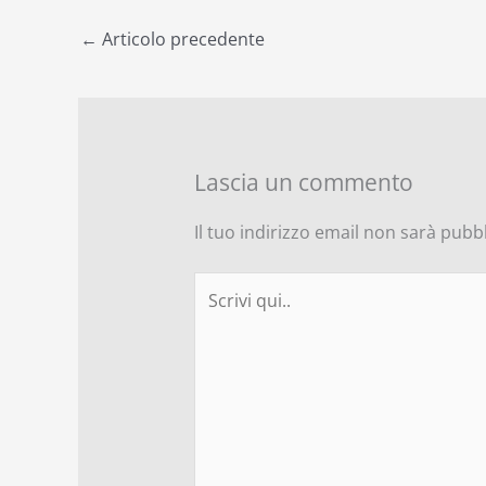
e
←
Articolo precedente
s
s
a
g
g
Lascia un commento
i
o
Il tuo indirizzo email non sarà pubbl
Scrivi
qui..