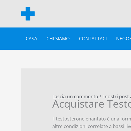
Vai
al
contenuto
CASA
CHI SIAMO
CONTATTACI
NEGOZ
Lascia un commento
/
I nostri post
Acquistare Test
Il testosterone enantato è una form
altre condizioni correlate a bassi li