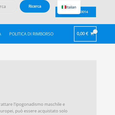
Ricerca
Italian
+39 3780423014
0,00
€
A
POLITICA DI RIMBORSO
trattare l’ipogonadismo maschile e
i europei, può essere acquistato solo