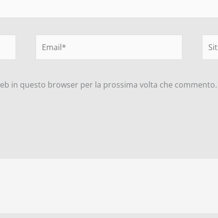
Email*
Sito
web
 web in questo browser per la prossima volta che commento.