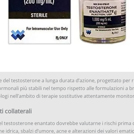
re del testosterone a lunga durata d’azione, progettato per
 ormonali più stabili nel tempo rispetto alle formulazioni a 
logi nell’ambito di terapie sostitutive attentamente monitor
 collaterali
 del testosterone enantato dovrebbe valutarne i rischi prima di 
one idrica, sbalzi d’umore, acne e alterazioni dei valori emati